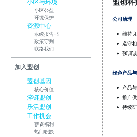
盟创科
小区与环境
小区公益
环境保护
公司治理
资源中心
维持良
永续报告书
政策守则
遵守相
联络我们
强调诚
加入盟创
绿色产品与
盟创基因
产品与
核心价值
淬链盟创
推广供
乐活盟创
持续研
工作机会
薪资福利
热门职缺