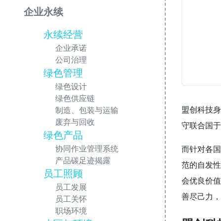
企业永续
永续经营
企业承诺
公司治理
绿色管理
绿色设计
绿色供应链
盟创科技身
制造、包装与运输
废弃与回收
守联合国于
绿色产品
协同作业管理系统
而针对各国
产品碳足迹揭露
范的自发性
员工照顾
会优良价值
员工发展
善尽己力，
员工关怀
职场环境