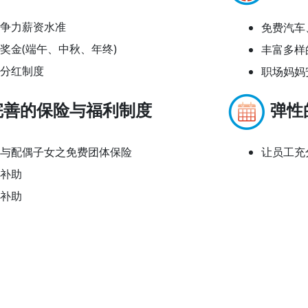
争力薪资水准
免费汽车
奖金(端午、中秋、年终)
丰富多样
分红制度
职场妈妈
完善的保险与福利制度
弹性
与配偶子女之免费团体保险
让员工充
补助
补助