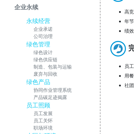
企业永续
高竞
永续经营
年节
企业承诺
绩效
公司治理
绿色管理
绿色设计
绿色供应链
员工
制造、包装与运输
废弃与回收
用餐
绿色产品
社团
协同作业管理系统
产品碳足迹揭露
员工照顾
员工发展
员工关怀
职场环境